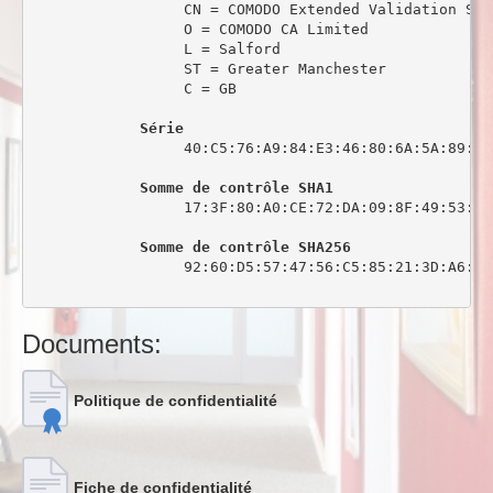
                 CN = COMODO Extended Validation Sec
                 O = COMODO CA Limited

                 L = Salford

                 ST = Greater Manchester

                 C = GB

Série
                 40:C5:76:A9:84:E3:46:80:6A:5A:89:0C:
Somme de contrôle SHA1
                 17:3F:80:A0:CE:72:DA:09:8F:49:53:44
Somme de contrôle SHA256
                 92:60:D5:57:47:56:C5:85:21:3D:A6:6C
Documents:
Politique de confidentialité
Fiche de confidentialité