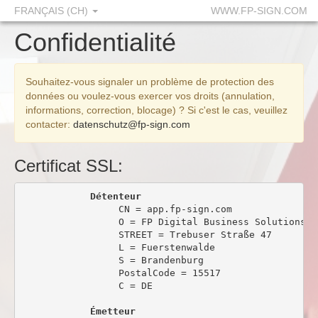
FRANÇAIS (CH)
WWW.FP-SIGN.COM
Confidentialité
Souhaitez-vous signaler un problème de protection des
données ou voulez-vous exercer vos droits (annulation,
informations, correction, blocage) ? Si c'est le cas, veuillez
contacter:
datenschutz@fp-sign.com
Certificat SSL:
Détenteur
                 CN = app.fp-sign.com

                 O = FP Digital Business Solutions Gm
                 STREET = Trebuser Straße 47

                 L = Fuerstenwalde

                 S = Brandenburg

                 PostalCode = 15517

                 C = DE

Émetteur