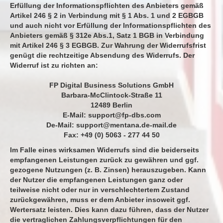
Erfüllung der Informationspflichten des Anbieters gemäß
Artikel 246 § 2 in Verbindung mit § 1 Abs. 1 und 2 EGBGB
und auch nicht vor Erfüllung der Informationspflichten des
Anbieters gemäß § 312e Abs.1, Satz 1 BGB in Verbindung
mit Artikel 246 § 3 EGBGB. Zur Wahrung der Widerrufsfrist
genügt die rechtzeitige Absendung des Widerrufs. Der
Widerruf ist zu richten an:
FP Digital Business Solutions GmbH
Barbara-McClintock-Straße 11
12489 Berlin
E-Mail:
support@fp-dbs.com
De-Mail:
support@mentana.de-mail.de
Fax: +49 (0) 5063 - 277 44 50
Im Falle eines wirksamen Widerrufs sind die beiderseits
empfangenen Leistungen zurück zu gewähren und ggf.
gezogene Nutzungen (z. B. Zinsen) herauszugeben. Kann
der Nutzer die empfangenen Leistungen ganz oder
teilweise nicht oder nur in verschlechtertem Zustand
zurückgewähren, muss er dem Anbieter insoweit ggf.
Wertersatz leisten. Dies kann dazu führen, dass der Nutzer
die vertraglichen Zahlungsverpflichtungen für den