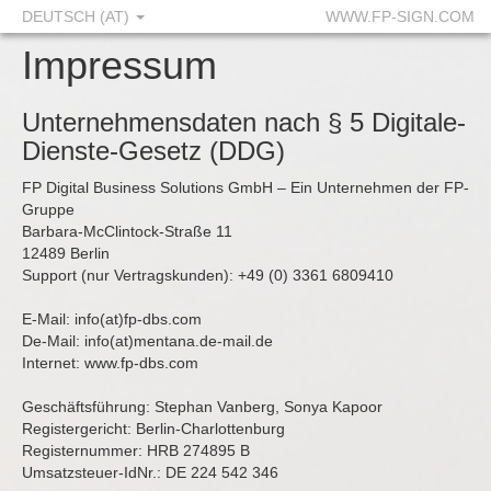
DEUTSCH (AT)
WWW.FP-SIGN.COM
Impressum
Unternehmensdaten nach § 5 Digitale-
Dienste-Gesetz (DDG)
FP Digital Business Solutions GmbH – Ein Unternehmen der FP-
Gruppe
Barbara-McClintock-Straße 11
12489 Berlin
Support (nur Vertragskunden): +49 (0) 3361 6809410
E-Mail: info(at)fp-dbs.com
De-Mail: info(at)mentana.de-mail.de
Internet:
www.fp-dbs.com
Geschäftsführung: Stephan Vanberg, Sonya Kapoor
Registergericht: Berlin-Charlottenburg
Registernummer: HRB 274895 B
Umsatzsteuer-IdNr.: DE 224 542 346