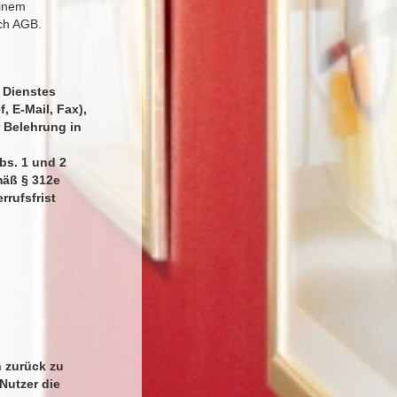
einem
uch AGB.
 Dienstes
, E-Mail, Fax),
 Belehrung in
bs. 1 und 2
mäß § 312e
rrufsfrist
n zurück zu
Nutzer die