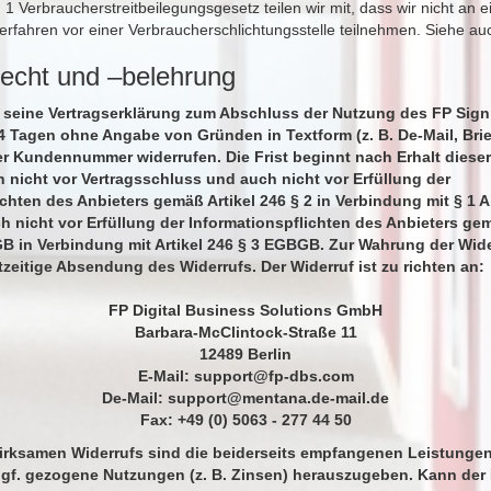
 Verbraucherstreitbeilegungsgesetz teilen wir mit, dass wir nicht an 
verfahren vor einer Verbraucherschlichtungsstelle teilnehmen. Siehe a
recht und –belehrung
 seine Vertragserklärung zum Abschluss der Nutzung des FP Sign
4 Tagen ohne Angabe von Gründen in Textform (z. B. De-Mail, Brief
r Kundennummer widerrufen. Die Frist beginnt nach Erhalt dieser
h nicht vor Vertragsschluss und auch nicht vor Erfüllung der
ichten des Anbieters gemäß Artikel 246 § 2 in Verbindung mit § 1 A
nicht vor Erfüllung der Informationspflichten des Anbieters ge
GB in Verbindung mit Artikel 246 § 3 EGBGB. Zur Wahrung der Wide
tzeitige Absendung des Widerrufs. Der Widerruf ist zu richten an:
FP Digital Business Solutions GmbH
Barbara-McClintock-Straße 11
12489 Berlin
E-Mail:
support@fp-dbs.com
De-Mail:
support@mentana.de-mail.de
Fax: +49 (0) 5063 - 277 44 50
wirksamen Widerrufs sind die beiderseits empfangenen Leistunge
f. gezogene Nutzungen (z. B. Zinsen) herauszugeben. Kann der 