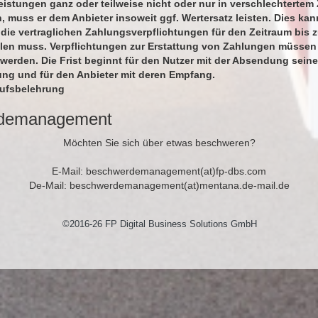
stungen ganz oder teilweise nicht oder nur in verschlechtertem
 muss er dem Anbieter insoweit ggf. Wertersatz leisten. Dies kan
 die vertraglichen Zahlungsverpflichtungen für den Zeitraum bis 
llen muss. Verpflichtungen zur Erstattung von Zahlungen müssen
 werden. Die Frist beginnt für den Nutzer mit der Absendung seine
ung und für den Anbieter mit deren Empfang.
rufsbelehrung
demanagement
Möchten Sie sich über etwas beschweren?
E-Mail: beschwerdemanagement(at)fp-dbs.com
De-Mail: beschwerdemanagement(at)mentana.de-mail.de
©2016-26 FP Digital Business Solutions GmbH