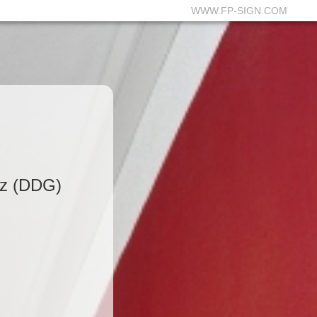
WWW.FP-SIGN.COM
tz (DDG)