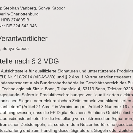
g: Stephan Vanberg, Sonya Kapoor
Berlin-Charlottenburg
: HRB 274895 B
Nr.: DE 224 542 346
Verantwortlicher
, Sonya Kapoor
stelle nach § 2 VDG
Aufsichtsstelle für qualifizierte Signaturen und unterstützende Produkte
EU) Nr. 910/2014 (eIDAS-VO) und § 2 Abs. 1 Vertrauensdienstegesetz
undesnetzagentur als Bundesoberbehörde im Geschäftsbereich des Bu
d Technologie mit Sitz in Bonn, Tulpenfeld 4, 53113 Bonn, Telefon: 0228
gentur.de
. Sofern in Produktbeschreibungen von "qualifizierten elektr
ronischen Siegeln oder elektronischen Zeitstempeln von akkreditierten q
anbietern" (Artikel 21 Abs. 2 in Verbindung mit Artikel 3 Nummer 16 a
rauf hingewiesen, dass die FP Digital Business Solutions GmbH selbst k
rtrauensdiensteanbieter für die Erstellung von elektronischen Signaturen
ktronischen Zeitstempeln, ist, sondern dem Nutzer hierfür eine gesetz
r Beschaffung und zum Handling dieser Signaturen, Siegeln oder Zeitste