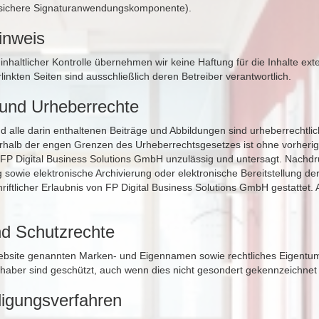
 (sichere Signaturanwendungskomponente).
inweis
r inhaltlicher Kontrolle übernehmen wir keine Haftung für die Inhalte ext
rlinkten Seiten sind ausschließlich deren Betreiber verantwortlich.
 und Urheberrechte
d alle darin enthaltenen Beiträge und Abbildungen sind urheberrechtlic
halb der engen Grenzen des Urheberrechtsgesetzes ist ohne vorherige 
P Digital Business Solutions GmbH unzulässig und untersagt. Nachd
 sowie elektronische Archivierung oder elektronische Bereitstellung der
hriftlicher Erlaubnis von FP Digital Business Solutions GmbH gestattet. 
d Schutzrechte
Website genannten Marken- und Eigennamen sowie rechtliches Eigentum
Inhaber sind geschützt, auch wenn dies nicht gesondert gekennzeichnet 
iligungsverfahren