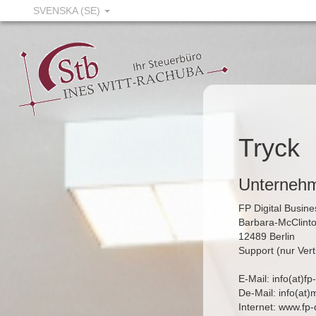
SVENSKA (SE)
Tryck
Unternehm
FP Digital Busi
Barbara-McClinto
12489 Berlin
Support (nur Ver
E-Mail: info(at)f
De-Mail: info(at
Internet:
www.fp-