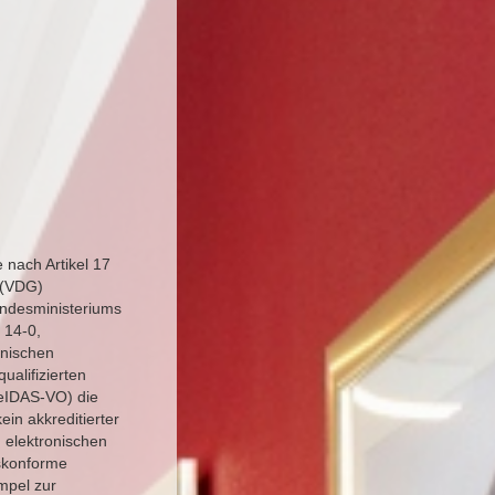
 nach Artikel 17
 (VDG)
ndesministeriums
 14-0,
onischen
ualifizierten
 eIDAS-VO) die
ein akkreditierter
, elektronischen
eskonforme
mpel zur