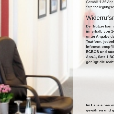
Gemäß § 36 Abs. 1
Streitbeilegungs
Widerrufs
Der Nutzer kann
innerhalb von 1
unter Angabe de
Textform, jedoc
Informationspfl
EGBGB und auch 
Abs.1, Satz 1 B
genügt die rech
Im Falle eines 
gewähren und gg