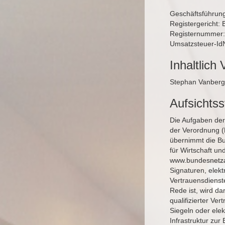
Geschäftsführun
Registergericht: 
Registernummer
Umsatzsteuer-Id
Inhaltlich 
Stephan Vanberg
Aufsichts
Die Aufgaben der 
der Verordnung (
übernimmt die B
für Wirtschaft un
www.bundesnetza
Signaturen, elekt
Vertrauensdienste
Rede ist, wird da
qualifizierter Ve
Siegeln oder ele
Infrastruktur zu