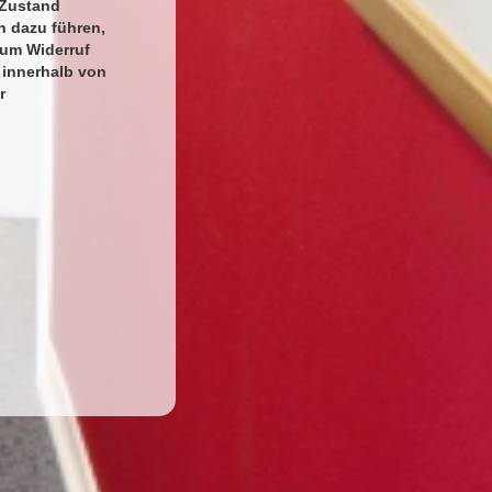
 Zustand
n dazu führen,
zum Widerruf
 innerhalb von
r