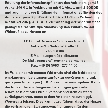
Erfüllung der Informationspflichten des Anbieters gemäß
Artikel 246 § 2 in Verbindung mit § 1 Abs. 1 und 2 EGBGB
und auch nicht vor Erfüllung der Informationspflichten des
Anbieters gemäß § 312e Abs.1, Satz 1 BGB in Verbindung
mit Artikel 246 § 3 EGBGB. Zur Wahrung der Widerrufsfrist
genügt die rechtzeitige Absendung des Widerrufs. Der
Widerruf ist zu richten an:
FP Digital Business Solutions GmbH
Barbara-McClintock-Straße 11
12489 Berlin
E-Mail:
support@fp-dbs.com
De-Mail:
support@mentana.de-mail.de
Fax: +49 (0) 5063 - 277 44 50
Im Falle eines wirksamen Widerrufs sind die beiderseits
empfangenen Leistungen zurück zu gewähren und ggf.
gezogene Nutzungen (z. B. Zinsen) herauszugeben. Kann
der Nutzer die empfangenen Leistungen ganz oder
teilweise nicht oder nur in verschlechtertem Zustand
zurückgewähren, muss er dem Anbieter insoweit ggf.
Wertersatz leisten. Dies kann dazu führen, dass der Nutzer
die vertraglichen Zahlungsverpflichtungen für den