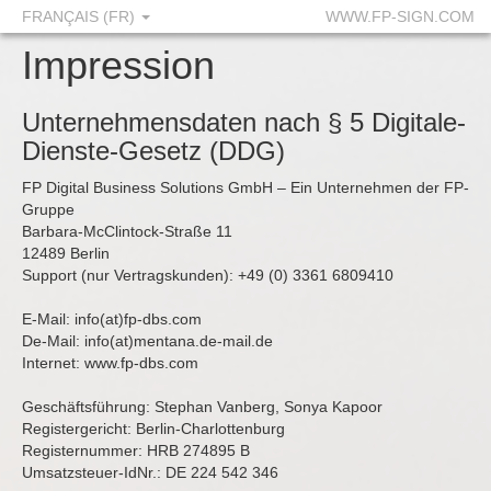
FRANÇAIS (FR)
WWW.FP-SIGN.COM
Impression
Unternehmensdaten nach § 5 Digitale-
Dienste-Gesetz (DDG)
FP Digital Business Solutions GmbH – Ein Unternehmen der FP-
Gruppe
Barbara-McClintock-Straße 11
12489 Berlin
Support (nur Vertragskunden): +49 (0) 3361 6809410
E-Mail: info(at)fp-dbs.com
De-Mail: info(at)mentana.de-mail.de
Internet:
www.fp-dbs.com
Geschäftsführung: Stephan Vanberg, Sonya Kapoor
Registergericht: Berlin-Charlottenburg
Registernummer: HRB 274895 B
Umsatzsteuer-IdNr.: DE 224 542 346