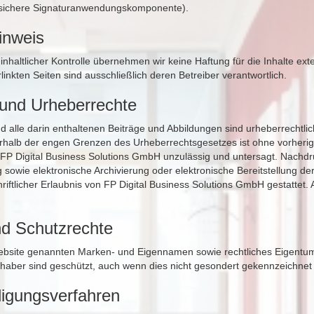
 (sichere Signaturanwendungskomponente).
inweis
r inhaltlicher Kontrolle übernehmen wir keine Haftung für die Inhalte ext
rlinkten Seiten sind ausschließlich deren Betreiber verantwortlich.
 und Urheberrechte
d alle darin enthaltenen Beiträge und Abbildungen sind urheberrechtlic
halb der engen Grenzen des Urheberrechtsgesetzes ist ohne vorherige 
P Digital Business Solutions GmbH unzulässig und untersagt. Nachd
 sowie elektronische Archivierung oder elektronische Bereitstellung der
hriftlicher Erlaubnis von FP Digital Business Solutions GmbH gestattet. 
d Schutzrechte
Website genannten Marken- und Eigennamen sowie rechtliches Eigentum
Inhaber sind geschützt, auch wenn dies nicht gesondert gekennzeichnet 
iligungsverfahren