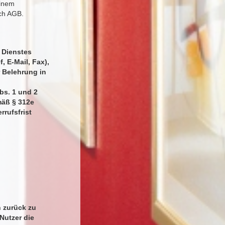
einem
uch AGB.
 Dienstes
, E-Mail, Fax),
 Belehrung in
bs. 1 und 2
mäß § 312e
rrufsfrist
n zurück zu
Nutzer die