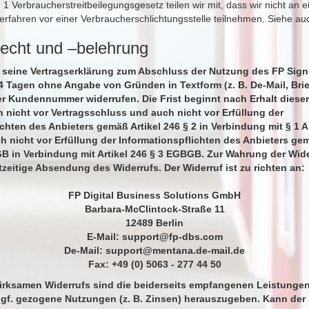
 Verbraucherstreitbeilegungsgesetz teilen wir mit, dass wir nicht an 
verfahren vor einer Verbraucherschlichtungsstelle teilnehmen. Siehe a
recht und –belehrung
 seine Vertragserklärung zum Abschluss der Nutzung des FP Sign
4 Tagen ohne Angabe von Gründen in Textform (z. B. De-Mail, Brief
r Kundennummer widerrufen. Die Frist beginnt nach Erhalt dieser
h nicht vor Vertragsschluss und auch nicht vor Erfüllung der
ichten des Anbieters gemäß Artikel 246 § 2 in Verbindung mit § 1 A
nicht vor Erfüllung der Informationspflichten des Anbieters ge
GB in Verbindung mit Artikel 246 § 3 EGBGB. Zur Wahrung der Wide
tzeitige Absendung des Widerrufs. Der Widerruf ist zu richten an:
FP Digital Business Solutions GmbH
Barbara-McClintock-Straße 11
12489 Berlin
E-Mail:
support@fp-dbs.com
De-Mail:
support@mentana.de-mail.de
Fax: +49 (0) 5063 - 277 44 50
wirksamen Widerrufs sind die beiderseits empfangenen Leistunge
f. gezogene Nutzungen (z. B. Zinsen) herauszugeben. Kann der 