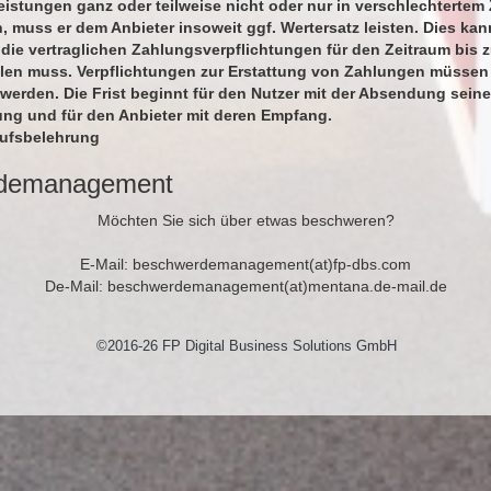
stungen ganz oder teilweise nicht oder nur in verschlechtertem
 muss er dem Anbieter insoweit ggf. Wertersatz leisten. Dies kan
 die vertraglichen Zahlungsverpflichtungen für den Zeitraum bis 
llen muss. Verpflichtungen zur Erstattung von Zahlungen müssen
 werden. Die Frist beginnt für den Nutzer mit der Absendung seine
ung und für den Anbieter mit deren Empfang.
rufsbelehrung
demanagement
Möchten Sie sich über etwas beschweren?
E-Mail: beschwerdemanagement(at)fp-dbs.com
De-Mail: beschwerdemanagement(at)mentana.de-mail.de
©2016-26 FP Digital Business Solutions GmbH