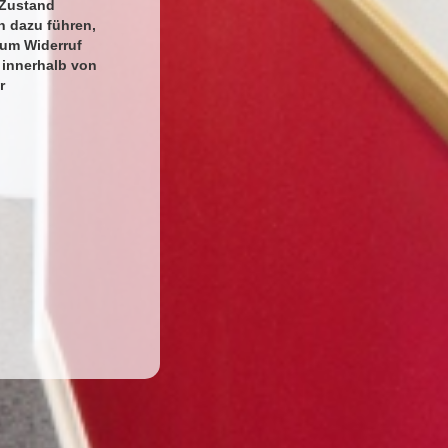
 Zustand
n dazu führen,
zum Widerruf
 innerhalb von
r