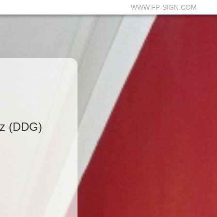
WWW.FP-SIGN.COM
tz (DDG)