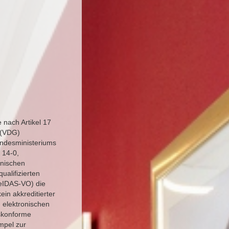
 nach Artikel 17
 (VDG)
ndesministeriums
 14-0,
onischen
ualifizierten
 eIDAS-VO) die
ein akkreditierter
, elektronischen
eskonforme
mpel zur