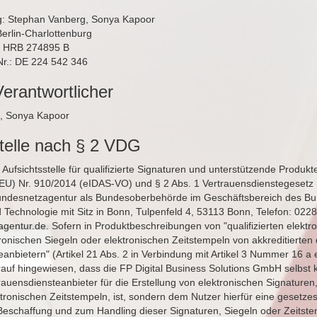
g: Stephan Vanberg, Sonya Kapoor
Berlin-Charlottenburg
: HRB 274895 B
Nr.: DE 224 542 346
Verantwortlicher
, Sonya Kapoor
stelle nach § 2 VDG
Aufsichtsstelle für qualifizierte Signaturen und unterstützende Produkte
EU) Nr. 910/2014 (eIDAS-VO) und § 2 Abs. 1 Vertrauensdienstegesetz
undesnetzagentur als Bundesoberbehörde im Geschäftsbereich des Bu
d Technologie mit Sitz in Bonn, Tulpenfeld 4, 53113 Bonn, Telefon: 0228
gentur.de
. Sofern in Produktbeschreibungen von "qualifizierten elektr
ronischen Siegeln oder elektronischen Zeitstempeln von akkreditierten q
anbietern" (Artikel 21 Abs. 2 in Verbindung mit Artikel 3 Nummer 16 a
rauf hingewiesen, dass die FP Digital Business Solutions GmbH selbst k
rtrauensdiensteanbieter für die Erstellung von elektronischen Signaturen
ktronischen Zeitstempeln, ist, sondern dem Nutzer hierfür eine gesetz
r Beschaffung und zum Handling dieser Signaturen, Siegeln oder Zeitste