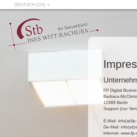
DEUTSCH (CH)
Impre
Unternehm
FP Digital Busi
Barbara-McClinto
12489 Berlin
Support (nur Ver
E-Mail: info(at)f
De-Mail: info(at
Internet:
www.fp-