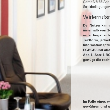
Gemäß § 36 Abs. 1
Streitbeilegungs
Widerrufs
Der Nutzer kann
innerhalb von 1
unter Angabe de
Textform, jedoc
Informationspfl
EGBGB und auch 
Abs.1, Satz 1 B
genügt die rech
Im Falle eines 
gewähren und gg