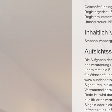
Geschäftsführun
Registergericht: 
Registernummer
Umsatzsteuer-Id
Inhaltlich 
Stephan Vanberg
Aufsichts
Die Aufgaben der 
der Verordnung (
übernimmt die B
für Wirtschaft un
www.bundesnetza
Signaturen, elekt
Vertrauensdienste
Rede ist, wird da
qualifizierter Ve
Siegeln oder ele
Infrastruktur zu