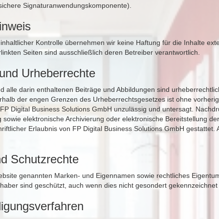
 (sichere Signaturanwendungskomponente).
inweis
r inhaltlicher Kontrolle übernehmen wir keine Haftung für die Inhalte ext
rlinkten Seiten sind ausschließlich deren Betreiber verantwortlich.
 und Urheberrechte
d alle darin enthaltenen Beiträge und Abbildungen sind urheberrechtlic
halb der engen Grenzen des Urheberrechtsgesetzes ist ohne vorherige 
P Digital Business Solutions GmbH unzulässig und untersagt. Nachd
 sowie elektronische Archivierung oder elektronische Bereitstellung der
hriftlicher Erlaubnis von FP Digital Business Solutions GmbH gestattet. 
d Schutzrechte
Website genannten Marken- und Eigennamen sowie rechtliches Eigentum
Inhaber sind geschützt, auch wenn dies nicht gesondert gekennzeichnet 
iligungsverfahren