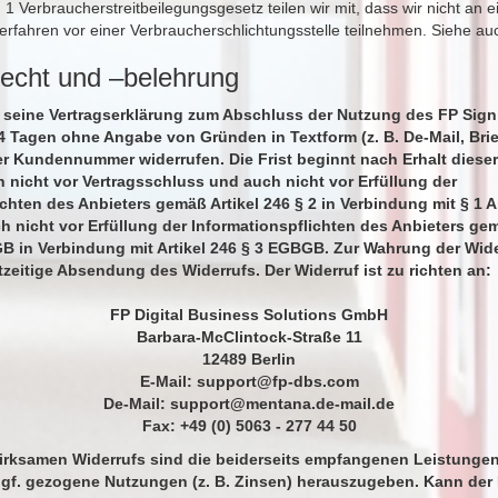
 Verbraucherstreitbeilegungsgesetz teilen wir mit, dass wir nicht an 
verfahren vor einer Verbraucherschlichtungsstelle teilnehmen. Siehe a
recht und –belehrung
 seine Vertragserklärung zum Abschluss der Nutzung des FP Sign
4 Tagen ohne Angabe von Gründen in Textform (z. B. De-Mail, Brief
r Kundennummer widerrufen. Die Frist beginnt nach Erhalt dieser
h nicht vor Vertragsschluss und auch nicht vor Erfüllung der
ichten des Anbieters gemäß Artikel 246 § 2 in Verbindung mit § 1 A
nicht vor Erfüllung der Informationspflichten des Anbieters ge
GB in Verbindung mit Artikel 246 § 3 EGBGB. Zur Wahrung der Wide
tzeitige Absendung des Widerrufs. Der Widerruf ist zu richten an:
FP Digital Business Solutions GmbH
Barbara-McClintock-Straße 11
12489 Berlin
E-Mail:
support@fp-dbs.com
De-Mail:
support@mentana.de-mail.de
Fax: +49 (0) 5063 - 277 44 50
wirksamen Widerrufs sind die beiderseits empfangenen Leistunge
f. gezogene Nutzungen (z. B. Zinsen) herauszugeben. Kann der 