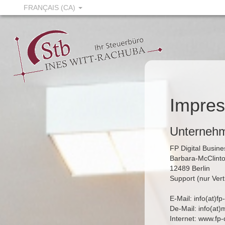
FRANÇAIS (CA)
Impres
Unternehm
FP Digital Busi
Barbara-McClinto
12489 Berlin
Support (nur Ver
E-Mail: info(at)f
De-Mail: info(at
Internet:
www.fp-