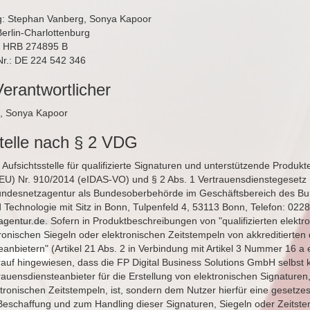
g: Stephan Vanberg, Sonya Kapoor
Berlin-Charlottenburg
: HRB 274895 B
Nr.: DE 224 542 346
Verantwortlicher
, Sonya Kapoor
stelle nach § 2 VDG
Aufsichtsstelle für qualifizierte Signaturen und unterstützende Produkte
EU) Nr. 910/2014 (eIDAS-VO) und § 2 Abs. 1 Vertrauensdienstegesetz
undesnetzagentur als Bundesoberbehörde im Geschäftsbereich des Bu
d Technologie mit Sitz in Bonn, Tulpenfeld 4, 53113 Bonn, Telefon: 0228
gentur.de
. Sofern in Produktbeschreibungen von "qualifizierten elektr
ronischen Siegeln oder elektronischen Zeitstempeln von akkreditierten q
anbietern" (Artikel 21 Abs. 2 in Verbindung mit Artikel 3 Nummer 16 a
rauf hingewiesen, dass die FP Digital Business Solutions GmbH selbst k
rtrauensdiensteanbieter für die Erstellung von elektronischen Signaturen
ktronischen Zeitstempeln, ist, sondern dem Nutzer hierfür eine gesetz
r Beschaffung und zum Handling dieser Signaturen, Siegeln oder Zeitste