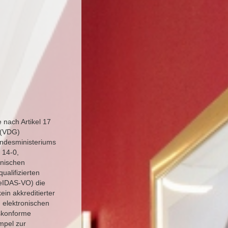
 nach Artikel 17
 (VDG)
ndesministeriums
 14-0,
onischen
ualifizierten
 eIDAS-VO) die
ein akkreditierter
, elektronischen
eskonforme
mpel zur