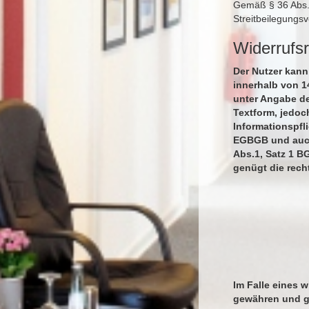
Gemäß § 36 Abs. 1
Streitbeilegungs
Widerrufs
Der Nutzer kann
innerhalb von 1
unter Angabe de
Textform, jedoc
Informationspfl
EGBGB und auch 
Abs.1, Satz 1 B
genügt die rech
Im Falle eines 
gewähren und gg