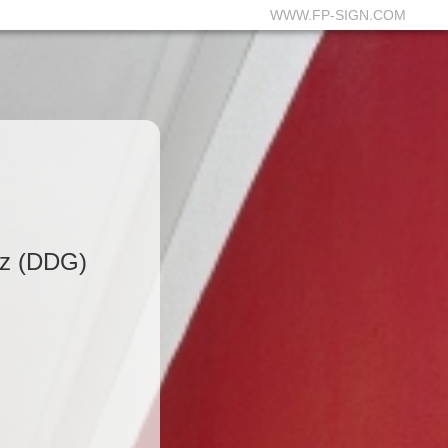
WWW.FP-SIGN.COM
tz (DDG)