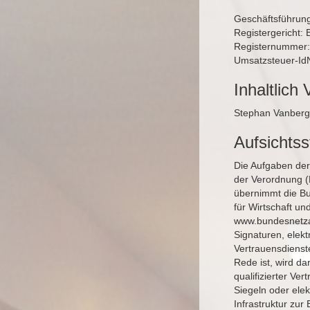
Geschäftsführun
Registergericht: 
Registernummer
Umsatzsteuer-Id
Inhaltlich 
Stephan Vanberg
Aufsichts
Die Aufgaben der 
der Verordnung (
übernimmt die B
für Wirtschaft un
www.bundesnetza
Signaturen, elekt
Vertrauensdienste
Rede ist, wird da
qualifizierter Ve
Siegeln oder ele
Infrastruktur zu