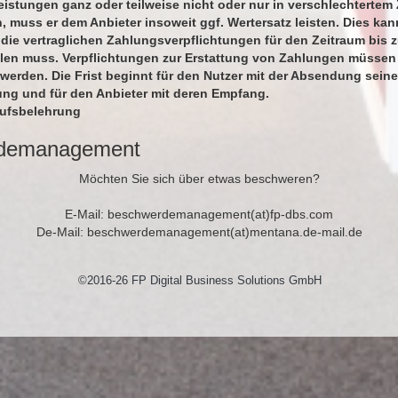
stungen ganz oder teilweise nicht oder nur in verschlechtertem
 muss er dem Anbieter insoweit ggf. Wertersatz leisten. Dies kan
 die vertraglichen Zahlungsverpflichtungen für den Zeitraum bis 
llen muss. Verpflichtungen zur Erstattung von Zahlungen müssen
 werden. Die Frist beginnt für den Nutzer mit der Absendung seine
ung und für den Anbieter mit deren Empfang.
rufsbelehrung
demanagement
Möchten Sie sich über etwas beschweren?
E-Mail: beschwerdemanagement(at)fp-dbs.com
De-Mail: beschwerdemanagement(at)mentana.de-mail.de
©2016-26 FP Digital Business Solutions GmbH