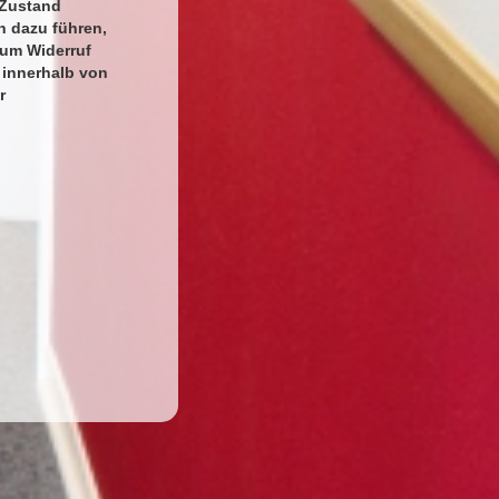
 Zustand
n dazu führen,
zum Widerruf
 innerhalb von
r