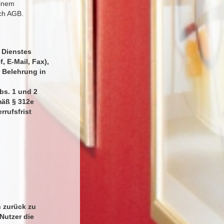
einem
uch AGB.
 Dienstes
, E-Mail, Fax),
 Belehrung in
bs. 1 und 2
mäß § 312e
rrufsfrist
n zurück zu
Nutzer die