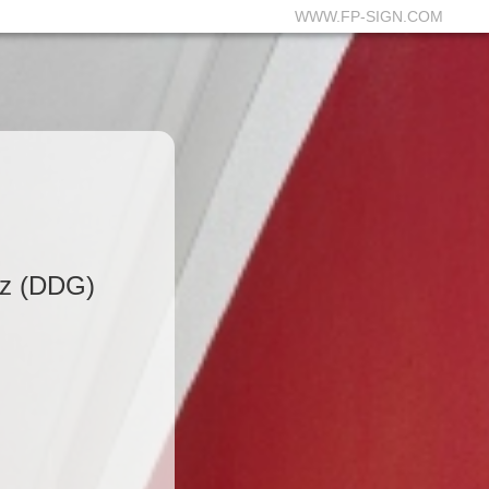
WWW.FP-SIGN.COM
tz (DDG)