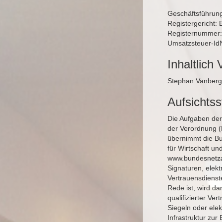
Geschäftsführun
Registergericht: 
Registernummer
Umsatzsteuer-Id
Inhaltlich 
Stephan Vanberg
Aufsichts
Die Aufgaben der 
der Verordnung (
übernimmt die B
für Wirtschaft un
www.bundesnetza
Signaturen, elekt
Vertrauensdienste
Rede ist, wird da
qualifizierter Ve
Siegeln oder ele
Infrastruktur zu