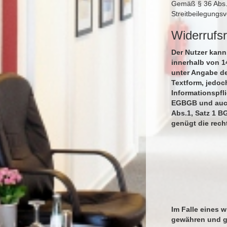
Gemäß § 36 Abs. 1
Streitbeilegungs
Widerrufs
Der Nutzer kann
innerhalb von 1
unter Angabe de
Textform, jedoc
Informationspfl
EGBGB und auch 
Abs.1, Satz 1 B
genügt die rech
Im Falle eines 
gewähren und gg