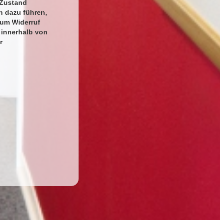
 Zustand
n dazu führen,
zum Widerruf
 innerhalb von
r