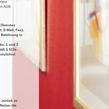
einem
uch AGB.
 Dienstes
, E-Mail, Fax),
 Belehrung in
bs. 1 und 2
mäß § 312e
rrufsfrist
n zurück zu
Nutzer die