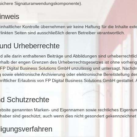
 (sichere Signaturanwendungskomponente).
inweis
r inhaltlicher Kontrolle übernehmen wir keine Haftung für die Inhalte ext
rlinkten Seiten sind ausschließlich deren Betreiber verantwortlich.
 und Urheberrechte
d alle darin enthaltenen Beiträge und Abbildungen sind urheberrechtlic
halb der engen Grenzen des Urheberrechtsgesetzes ist ohne vorherige 
P Digital Business Solutions GmbH unzulässig und untersagt. Nachd
 sowie elektronische Archivierung oder elektronische Bereitstellung der
hriftlicher Erlaubnis von FP Digital Business Solutions GmbH gestattet. 
d Schutzrechte
Website genannten Marken- und Eigennamen sowie rechtliches Eigentum
Inhaber sind geschützt, auch wenn dies nicht gesondert gekennzeichnet 
iligungsverfahren