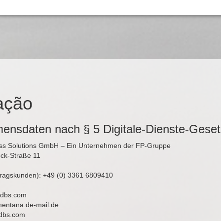
ação
ensdaten nach § 5 Digitale-Dienste-Gese
ness Solutions GmbH – Ein Unternehmen der FP-Gruppe
ck-Straße 11
tragskunden): +49 (0) 3361 6809410
p-dbs.com
)mentana.de-mail.de
dbs.com