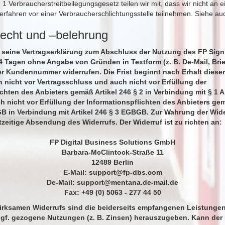
 Verbraucherstreitbeilegungsgesetz teilen wir mit, dass wir nicht an 
verfahren vor einer Verbraucherschlichtungsstelle teilnehmen. Siehe a
recht und –belehrung
 seine Vertragserklärung zum Abschluss der Nutzung des FP Sign
4 Tagen ohne Angabe von Gründen in Textform (z. B. De-Mail, Brief
r Kundennummer widerrufen. Die Frist beginnt nach Erhalt dieser
h nicht vor Vertragsschluss und auch nicht vor Erfüllung der
ichten des Anbieters gemäß Artikel 246 § 2 in Verbindung mit § 1 A
nicht vor Erfüllung der Informationspflichten des Anbieters ge
GB in Verbindung mit Artikel 246 § 3 EGBGB. Zur Wahrung der Wide
tzeitige Absendung des Widerrufs. Der Widerruf ist zu richten an:
FP Digital Business Solutions GmbH
Barbara-McClintock-Straße 11
12489 Berlin
E-Mail:
support@fp-dbs.com
De-Mail:
support@mentana.de-mail.de
Fax: +49 (0) 5063 - 277 44 50
wirksamen Widerrufs sind die beiderseits empfangenen Leistunge
f. gezogene Nutzungen (z. B. Zinsen) herauszugeben. Kann der 