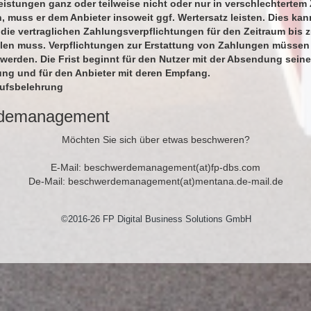
stungen ganz oder teilweise nicht oder nur in verschlechtertem
 muss er dem Anbieter insoweit ggf. Wertersatz leisten. Dies kan
 die vertraglichen Zahlungsverpflichtungen für den Zeitraum bis 
llen muss. Verpflichtungen zur Erstattung von Zahlungen müssen
 werden. Die Frist beginnt für den Nutzer mit der Absendung seine
ung und für den Anbieter mit deren Empfang.
rufsbelehrung
demanagement
Möchten Sie sich über etwas beschweren?
E-Mail: beschwerdemanagement(at)fp-dbs.com
De-Mail: beschwerdemanagement(at)mentana.de-mail.de
©2016-26 FP Digital Business Solutions GmbH