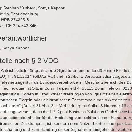
g: Stephan Vanberg, Sonya Kapoor
Berlin-Charlottenburg
: HRB 274895 B
Nr.: DE 224 542 346
Verantwortlicher
, Sonya Kapoor
stelle nach § 2 VDG
Aufsichtsstelle für qualifizierte Signaturen und unterstützende Produkte
EU) Nr. 910/2014 (eIDAS-VO) und § 2 Abs. 1 Vertrauensdienstegesetz
undesnetzagentur als Bundesoberbehörde im Geschäftsbereich des Bu
d Technologie mit Sitz in Bonn, Tulpenfeld 4, 53113 Bonn, Telefon: 0228
gentur.de
. Sofern in Produktbeschreibungen von "qualifizierten elektr
ronischen Siegeln oder elektronischen Zeitstempeln von akkreditierten q
anbietern" (Artikel 21 Abs. 2 in Verbindung mit Artikel 3 Nummer 16 a
rauf hingewiesen, dass die FP Digital Business Solutions GmbH selbst k
rtrauensdiensteanbieter für die Erstellung von elektronischen Signaturen
ktronischen Zeitstempeln, ist, sondern dem Nutzer hierfür eine gesetz
r Beschaffung und zum Handling dieser Signaturen, Siegeln oder Zeitste