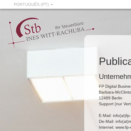
PORTUGUÊS (PT)
Public
Unternehm
FP Digital Busi
Barbara-McClinto
12489 Berlin
Support (nur Ver
E-Mail: info(at)f
De-Mail: info(at
Internet:
www.fp-