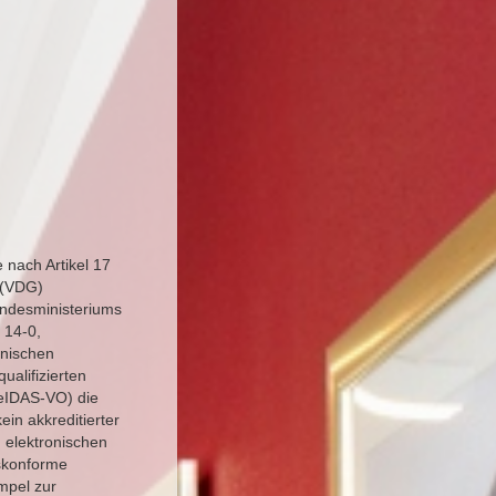
 nach Artikel 17
 (VDG)
ndesministeriums
 14-0,
onischen
ualifizierten
 eIDAS-VO) die
ein akkreditierter
, elektronischen
eskonforme
mpel zur